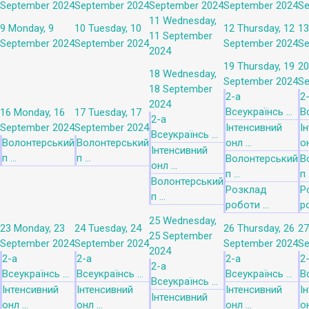
September 2024
September 2024
September 2024
September 2024
Se
11
Wednesday,
9
Monday, 9
10
Tuesday, 10
12
Thursday, 12
13
11 September
September 2024
September 2024
September 2024
Se
2024
19
Thursday, 19
20
18
Wednesday,
September 2024
Se
18 September
2-а
2
2024
Всеукраїнсь ...
Вс
16
Monday, 16
17
Tuesday, 17
2-а
September 2024
September 2024
Інтенсивний
І
Всеукраїнсь ...
Волонтерський
Волонтерський
онл ...
он
Інтенсивний
п ...
п ...
Волонтерський
В
онл ...
п ...
п .
Волонтерський
Розклад
Р
п ...
роботи ...
ро
25
Wednesday,
23
Monday, 23
24
Tuesday, 24
26
Thursday, 26
27
25 September
September 2024
September 2024
September 2024
Se
2024
2-а
2-а
2-а
2
2-а
Всеукраїнсь ...
Всеукраїнсь ...
Всеукраїнсь ...
Вс
Всеукраїнсь ...
Інтенсивний
Інтенсивний
Інтенсивний
І
Інтенсивний
онл ...
онл ...
онл ...
он