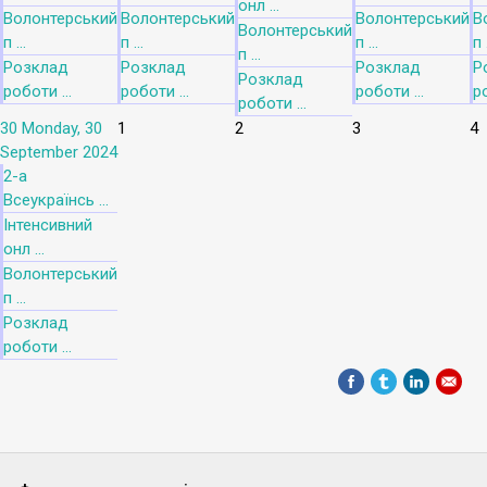
онл ...
Волонтерський
Волонтерський
Волонтерський
В
Волонтерський
п ...
п ...
п ...
п .
п ...
Розклад
Розклад
Розклад
Р
Розклад
роботи ...
роботи ...
роботи ...
ро
роботи ...
30
Monday, 30
1
2
3
4
September 2024
2-а
Всеукраїнсь ...
Інтенсивний
онл ...
Волонтерський
п ...
Розклад
роботи ...