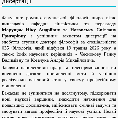
дисертації
Факультет романо-германської філології щиро вітає
викладачів кафедри лінгвістики та перекладу
Марущак Ніку Андріївну
та
Ноговську Світлану
Григорівну
з успішним захистом дисертації на
здобуття ступеня доктора філософії за спеціальністю
035 Філологія, який відбувся 19 травня 2026 року, а
також їхніх наукових керівників - Чеснокову Ганну
Вадимівну та Козачука Андрія Михайловича.
Завдяки наполегливій праці та цілеспрямованості ви
впевнено досягли поставленої мети й успішно
реалізували важливий етап у своєму професійному
становленні.
Бажаємо не зупинятися на досягнутому, підкорювати
нові наукові вершини, знаходити натхнення для
подальших досліджень, здійснювати сміливі задуми та
здобувати вагомі професійні й наукові успіхи. Нехай
кожне нове досягнення відкриває перед вами ще