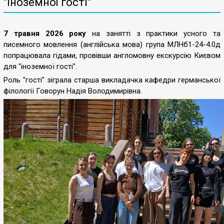
"іноземної гості"
7 травня 2026 року
на занятті з практики усного та
писемного мовлення (англійська мова) група МЛНб1-24-4.0д
попрацювала гідами, провівши англомовну екскурсію Києвом
для "іноземної гості".
Роль "гості" зіграла старша викладачка кафедри германської
філології Говорун Надія Володимирівна.