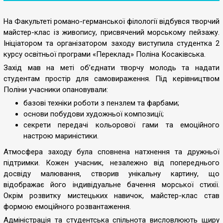
На Факультеті романо-германської філології відбувся творчий
майстер-клас із живопису, присвячений морському пейзажу.
Ініціатором та організатором заходу виступила студентка 2
курсу освітньої програми «Переклад» Поліна Косаківська.
Захід мав на меті об’єднати творчу молодь та надати
студентам простір для самовираження. Під керівництвом
Поліни учасники опановували:
базові техніки роботи з пензлем та фарбами;
основи побудови художньої композиції;
секрети передачі кольорової гами та емоційного
настрою мариністики.
Атмосфера заходу була сповнена натхнення та дружньої
підтримки. Кожен учасник, незалежно від попереднього
досвіду малювання, створив унікальну картину, що
відображає його індивідуальне бачення морської стихії.
Окрім розвитку мистецьких навичок, майстер-клас став
формою емоційного розвантаження.
Адміністрація та студентська спільнота висловлюють щиру