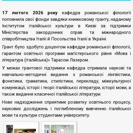
17 лютого 2026 року
кафедра романської філології
поповнила свої фонди завдяки книжковому гранту, наданому
Інститутом італійської культури в Києві за підтримки
Міністерства закордонних справ та міжнародного
співробітництва Італії й Посольства Італії в Україні.
Грант було здобуто доцентом кафедри романської філології,
гарантом освітньої програми магістерського рівня «Мова і
література (італійська)» Тарасом Лазером.
У межах грантової підтримки кафедра отримала наукові та
навчально-методичні видання з романської лінгвістики,
фонетики, граматики, стилістики, перекладу, міжкультурної
комунікації, історії і теорії італійської літератури, історії мови, а
також видання класичної італійської літератури.
Нове надходження сприятиме розвитку освітнього процесу,
наукових досліджень і поглибленому вивченню італійської
мови та культури студентами університету.