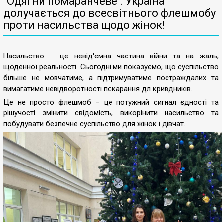
"Одягни помаранчеве": Україна
долучається до всесвітнього флешмобу
проти насильства щодо жінок!
Насильство – це невід'ємна частина війни та на жаль,
щоденної реальності. Сьогодні ми показуємо, що суспільство
більше не мовчатиме, а підтримуватиме постраждалих та
вимагатиме невідворотності покарання дл кривдників.
Це не просто флешмоб – це потужний сигнал єдності та
рішучості змінити свідомість, викорінити насильство та
побудувати безпечне суспільство для жінок і дівчат.