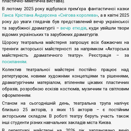
пластично-міметична вистава).
В лютому 2025 року відбулася прем’єра фантастичної казки
Ганса Крістіана Андерсена «Снігова королева»
, а в квітні 2025
року до уваги глядачів був представлений вечір української
та зарубіжної драматургії –
вечір етюдів
, куди увійшли твори
відомих українських та зарубіжних драматургів.
Щороку театральна майстерня запрошує всіх бажаючих на
тренінги акторської майстерності за напрямком «Акторська
майстерність драматичного театру». Реєстрація – за
посиланням
.
Колектив театральної майстерні постійно працює над
репертуаром, новими художніми концепціями та рішеннями,
драматургічним матеріалом, втіленням цікавих пластичних
образів, розробкою ескізів костюмів, музичним та світловим
оформленням.
Станом на сьогоднішній день, театральна трупа налічує
близько 25 акторів, з яких 15 акторів – є постійним
акторським складом. В роботі театру беруть участь також
інші студенти різних навчальних закладів міста Києва.
В репертуарі майстерні на 2026 рік заплановано вечір