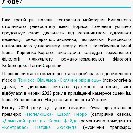
людей"
Вже третій рік поспіль театральна майстерня Київського
столичного університету імені Бориса Грінченка успішно
продовжує свою діяльність під керівництвом художньої
керівниці, режисера-постановника, аспірантки Київського
національного університету театру, кіно і телебачення імені
Івана Карпенка-Карого, викладача кафедри германської
філології Факультету романо-германської філології
Кобиляцької Ганни Сергіївни.
Першою виставою майстерні стала прем’єра за однойменною
п’єсою
Теннессі Вільямса «Скляний звіринець»
(психологічна
драма) – дипломна вистава художньої керівниці, яка
відбулася в червні 2023 року в приміщенні камерної сцени ім.
Івана Козловського Національної оперети України.
Влітку 2024 року до уваги глядачів були представлені
прем’єри:
«Попелюшка» Шарля Перро
(сатирична казка),
«Дамський кравець» Жоржа Фейдо
(романтична комедія) та
«Контрабас» Патріка Зюскінда
(музичний трагіфарс,