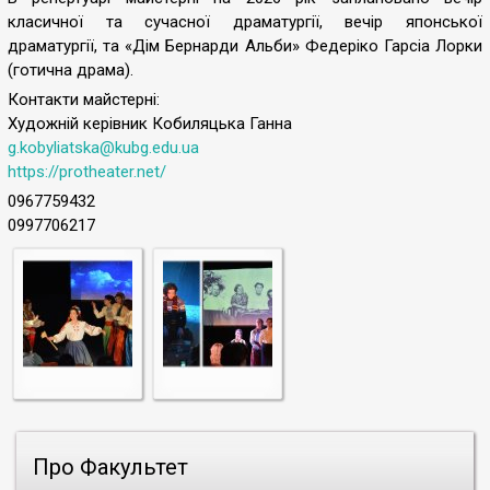
класичної та сучасної драматургії, вечір японської
драматургії, та «Дім Бернарди Альби» Федеріко Гарсіа Лорки
(готична драма).
Контакти майстерні:
Художній керівник Кобиляцька Ганна
g.kobyliatska@kubg.edu.ua
https://protheater.net/
0967759432
0997706217
Про Факультет