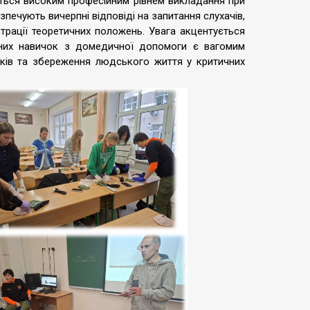
ються високим професійним рівнем викладання при
зпечують вичерпні відповіді на запитання слухачів,
трації теоретичних положень. Увага акцентується
чних навичок з домедичної допомоги є вагомим
дків та збереження людського життя у критичних