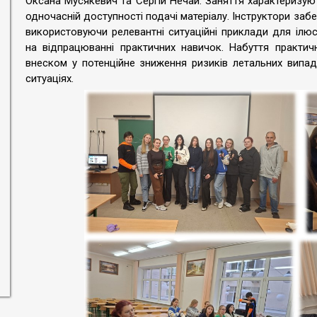
Оксана Мусякевич та Сергій Нечай. Заняття характеризу
одночасній доступності подачі матеріалу. Інструктори забе
використовуючи релевантні ситуаційні приклади для ілюс
на відпрацюванні практичних навичок. Набуття практи
внеском у потенційне зниження ризиків летальних випа
ситуаціях.