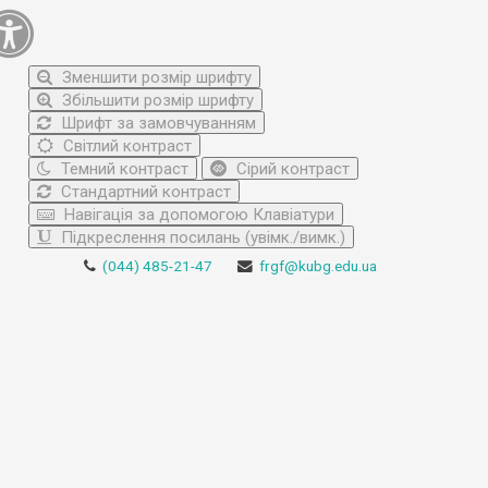
Зменшити розмір шрифту
Збільшити розмір шрифту
Шрифт за замовчуванням
Світлий контраст
Темний контраст
Сірий контраст
Стандартний контраст
Навігація за допомогою Клавіатури
Підкреслення посилань (увімк./вимк.)
(044) 485-21-47
frgf@kubg.edu.ua