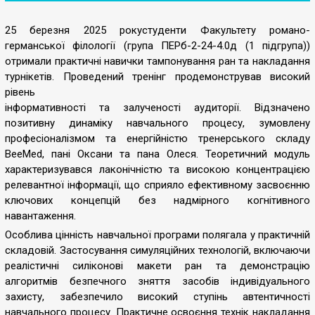
25 березня 2025 рокустуденти Факультету романо-
германської філології (група ПЕРб-2-24-4.0д (1 підгрупа))
отримали практичні навички тампонування ран та накладання
турнікетів. Проведений тренінг продемонстрував високий
рівень
інформативності та залученості аудиторії. Відзначено
позитивну динаміку навчального процесу, зумовлену
професіоналізмом та енергійністю тренерського складу
BeeMed, пані Оксани та пана Олеся. Теоретичний модуль
характеризувався лаконічністю та високою концентрацією
релевантної інформації, що сприяло ефективному засвоєнню
ключових концепцій без надмірного когнітивного
навантаження.
Особлива цінність навчальної програми полягала у практичній
складовій. Застосування симуляційних технологій, включаючи
реалістичні силіконові макети ран та демонстрацію
алгоритмів безпечного зняття засобів індивідуального
захисту, забезпечило високий ступінь автентичності
навчального процесу. Практичне освоєння технік накладання