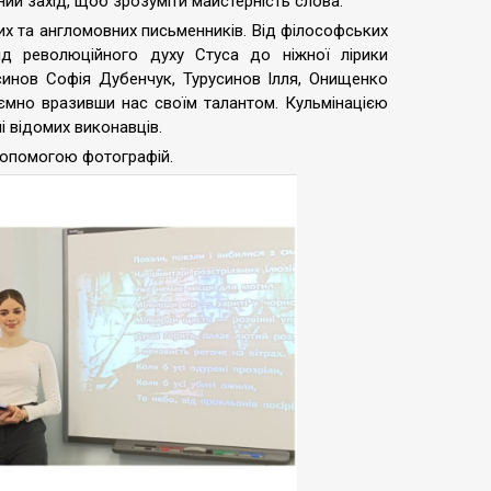
ий захід, щоб зрозуміти майстерність слова.
ких та англомовних письменників. Від філософських
ід революційного духу Стуса до ніжної лірики
синов Софія Дубенчук, Турусинов Ілля, Онищенко
иємно вразивши нас своїм талантом. Кульмінацією
ні відомих виконавців.
допомогою фотографій.