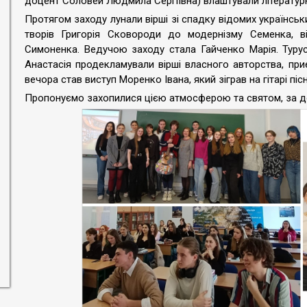
доцент Соловей Людмила Сергіївна) влаштували літературн
Протягом заходу лунали вірші зі спадку відомих українсь
творів Григорія Сковороди до модернізму Семенка, в
Симоненка. Ведучою заходу стала Гайченко Марія. Туру
Анастасія продекламували вірші власного авторства, пр
вечора став виступ Моренко Івана, який зіграв на гітарі піс
Пропонуємо захопилися цією атмосферою та святом, за 