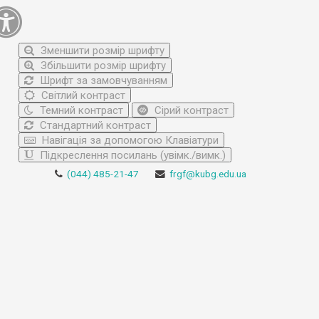
Зменшити розмір шрифту
Збільшити розмір шрифту
Шрифт за замовчуванням
Світлий контраст
Темний контраст
Сірий контраст
Стандартний контраст
Навігація за допомогою Клавіатури
Підкреслення посилань (увімк./вимк.)
(044) 485-21-47
frgf@kubg.edu.ua