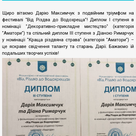
Щиро вітаємо Дарію Максимчук з подвійним тріумфом на
фестивалі "Від Різдва до Водохреща"! Диплом І ступеня в
номінації "Декоративно-прикладне мистецтво" (категорія
"Аматори") та спільний диплом ІІІ ступеня з Діаною Римарчук
у номінації "Краща різдвяна страва" (категорія "Аматори") –
це яскраве свідчення таланту та старань Дарії. Бажаємо їй
подальших творчих успіхів!