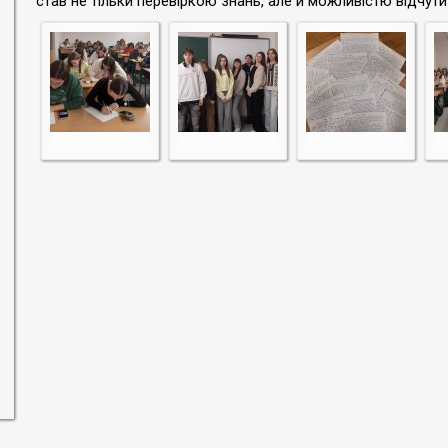
став не тільки перевіркою знань, але й можливістю відчути