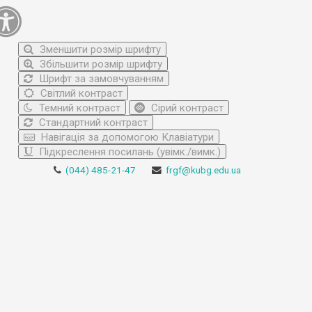
Зменшити розмір шрифту
Збільшити розмір шрифту
Шрифт за замовчуванням
Світлий контраст
Темний контраст
Сірий контраст
Стандартний контраст
Навігація за допомогою Клавіатури
Підкреслення посилань (увімк./вимк.)
(044) 485-21-47
frgf@kubg.edu.ua