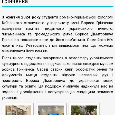
Грінченка
3 жовтня 2024 року
студенти романо-германської філології
Київського столичного університету імені Бориса Грінченка
вшанували пам'ять видатного українського вченого,
письменника та громадського діяча Бориса Дмитровича
Грінченка, поклавши квіти до його пам'ятника. Саме його ім’я
носить наш Університет, і ми пишаємося тим, що можемо
вшановувати його пам’ять.
Після цього студенти занурилися в атмосферу українського
культурного відродження під час захопливої екскурсії музеєм
Бориса Грінченка. Серед старих книг, особистих речей та
документів митця студенти відчули незгасний дух і
пристрасть Бориса Дмитровича до української мови,
культури та освіти. Ця подорож у минуле надихнула нас на
подальші дослідження і популяризацію спадщини великого
українця.