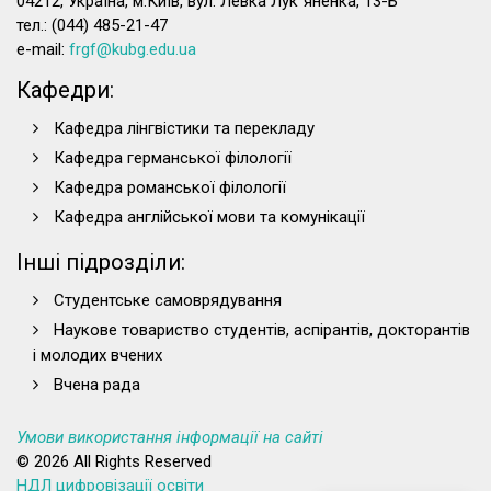
04212, Україна, м.Київ, вул. Левка Лук`яненка, 13-Б
тел.: (044) 485-21-47
e-mail:
frgf@kubg.edu.ua
Кафедри:
Кафедра лінгвістики та перекладу
Кафедра германської філології
Кафедра романської філології
Кафедра англійської мови та комунікації
Інші підрозділи:
Студентське самоврядування
Наукове товариство студентів, аспірантів, докторантів
і молодих вчених
Вчена рада
Умови використання інформації на сайті
© 2026 All Rights Reserved
НДЛ цифровізації освіти