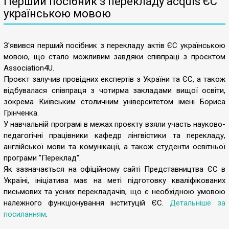
Перший посібник з перекладу acquis ЄС
українською мовою
З'явився перший посібник з перекладу актів ЄС українською
мовою, що стало можливим завдяки співпраці з проєктом
Association4U.
Проєкт залучив провідних експертів з України та ЄС, а також
відбувалася співпраця з чотирма закладами вищої освіти,
зокрема Київським столичним університетом імені Бориса
Грінченка.
У навчальній програмі в межах проєкту взяли участь науково-
педагогічні працівники кафедр лінгвістики та перекладу,
англійської мови та комунікації, а також студенти освітньої
програми "Переклад".
Як зазначається на офіційному сайті Представництва ЄС в
Україні, ініціатива має на меті підготовку кваліфікованих
письмових та усних перекладачів, що є необхідною умовою
належного функціонування інституцій ЄС.
Детальніше за
посиланням
.