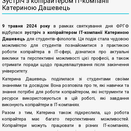
Зустріч з копірайтером IT-компанії
Катериною Дашевець
9 травня 2024 року
в рамках святкування дня ФРГФ
відбулася
зустріч з копірайтером IT-компанії Катериною
Дашевець
для студентів-філологів. Ця подія стала чудовою
можливістю для студентів познайомитися з практикою
роботи копірайтера в IT-сфері, дізнатися про актуальні
виклики та перспективні можливості цієї професії, а також
отримати поради щодо працевлаштування після закінчення
університету.
Катерина Дашевець поділилася зі студентами своїми
знаннями та досвідом. Вона розповіла про те, які навички та
знання потрібні для роботи копірайтером, які інструменти та
ресурси використовуються в цій роботі, які завдання
виконують копірайтери в IT-компаніях.
Разом з тим, Катерина також підкреслила, що робота
копірайтера має багато перспективних можливостей.
Копірайтери можуть працювати в різних IT-компаніях,