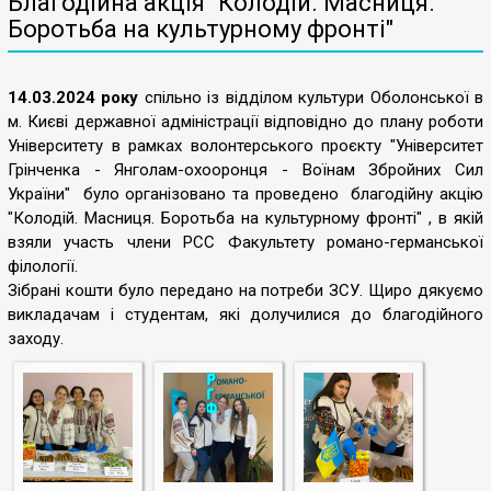
Благодійна акція "Колодій. Масниця.
Боротьба на культурному фронті"
14.03.2024 року
спільно із відділом культури Оболонської в
м. Києві державної адміністрації відповідно до плану роботи
Університету в рамках волонтерського проєкту "Університет
Грінченка - Янголам-охооронця - Воїнам Збройних Сил
України" було організовано та проведено благодійну акцію
"Колодій. Масниця. Боротьба на культурному фронті" , в якій
взяли участь члени РСС Факультету романо-германської
філології.
Зібрані кошти було передано на потреби ЗСУ. Щиро дякуємо
викладачам і студентам, які долучилися до благодійного
заходу.