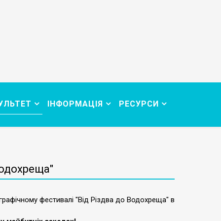
УЛЬТЕТ
ІНФОРМАЦІЯ
РЕСУРСИ
Водохреща"
рафічному фестивалі "Від Різдва до Водохреща" в