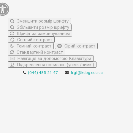
Зменшити розмір шрифту
Збільшити розмір шрифту
Шрифт за замовчуванням
Світлий контраст
Темний контраст
Сірий контраст
Стандартний контраст
Навігація за допомогою Клавіатури
Підкреслення посилань (увімк./вимк.)
(044) 485-21-47
frgf@kubg.edu.ua