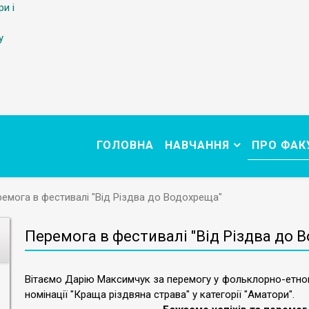
ри і
у
ГОЛОВНА
НАВЧАННЯ
ПРО ФАК
емога в фестивалі "Від Різдва до Водохреща"
Перемога в фестивалі "Від Різдва до 
Вітаємо Дарію Максимчук за перемогу у фольклорно-етног
номінації "Краща різдвяна страва" у категорії "Аматори".