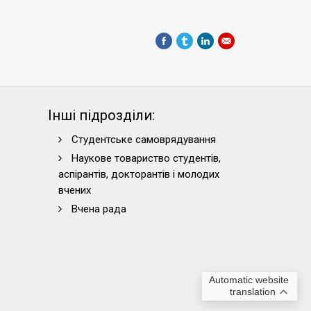
Інші підрозділи:
Студентське самоврядування
Наукове товариство студентів,
аспірантів, докторантів і молодих
вчених
Вчена рада
Automatic website
translation