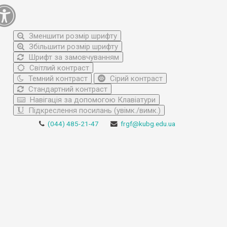
Зменшити розмір шрифту
Збільшити розмір шрифту
Шрифт за замовчуванням
Світлий контраст
Темний контраст
Сірий контраст
Стандартний контраст
Навігація за допомогою Клавіатури
Підкреслення посилань (увімк./вимк.)
(044) 485-21-47
frgf@kubg.edu.ua