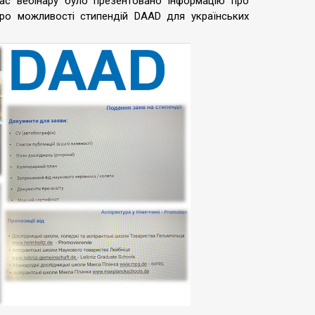
час вебінару було презентовано інформацію про
ро можливості стипендій DAAD для українських