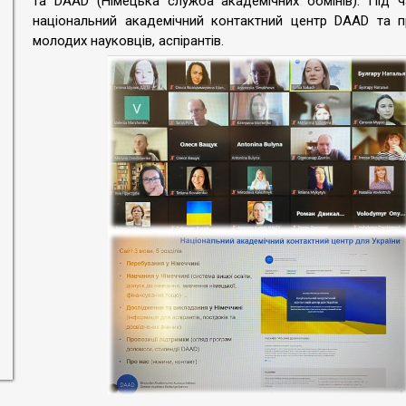
та DAAD (Німецька служба академічних обмінів). Під 
національний академічний контактний центр DAAD та п
молодих науковців, аспірантів.