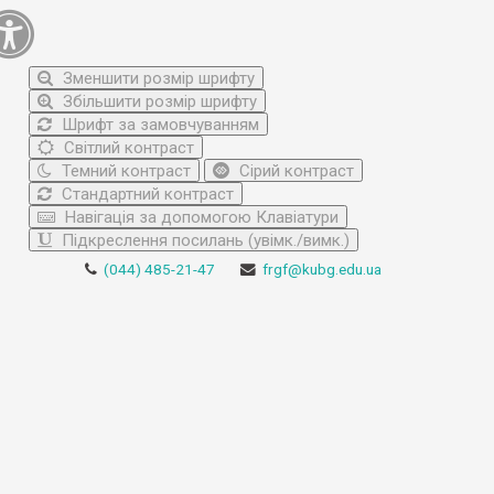
Зменшити розмір шрифту
Збільшити розмір шрифту
Шрифт за замовчуванням
Світлий контраст
Темний контраст
Сірий контраст
Стандартний контраст
Навігація за допомогою Клавіатури
Підкреслення посилань (увімк./вимк.)
(044) 485-21-47
frgf@kubg.edu.ua