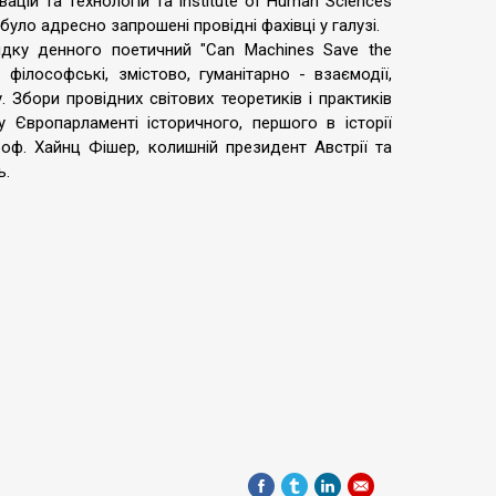
ацій та Технологій та Institute of Human Sciences
було адресно запрошені провідні фахівці у галузі.
ядку денного поетичний "Can Machines Save the
філософські, змістово, гуманітарно - взаємодії,
. Збори провідних світових теоретиків і практиків
Європарламенті історичного, першого в історії
проф. Хайнц Фішер, колишній президент Австрії та
ь.