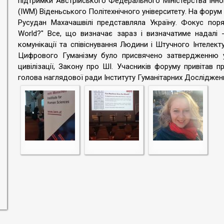
підтримки Австрійського Федерального Міністерства Іннов
(IWM) Віденьського Політехнічного університету. На форум 
Русудан Махачашвілі представляла Україну. Фокус пор
World?" Все, що визначає зараз і визначатиме надалі - 
комунікації та співіснування Людини і Штучного Інтелекту
Цифрового Гуманізму було присвячено затвердженню у 
цивілізації, Закону про ШІ. Учасників форуму привітав 
голова наглядової ради Інституту Гуманітарних Досліджен