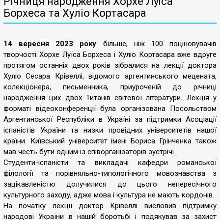
Річниця народження Хорхе Луїса
Борхеса та Хуліо Кортасара
14 вересня 2023 року
більше, ніж 100 поціновувачів
творчості Хорхе Луїса Борхеса і Хуліо Кортасара вже вдруге
протягом останніх двох років зібралися на лекції доктора
Хуліо Сесара Крівеллі, відомого аргентинського мецената,
колекціонера, письменника, приуроченій до річниці
народження цих двох Титанів світової літератури. Лекція у
форматі відеоконференції була організована Посольством
Аргентинської Республіки в Україні за підтримки Асоціації
іспаністів України та низки провідних університетів нашої
країни. Київський університет імені Бориса Грінченка також
мав честь бути одним із співорганізаторів зустрічі.
Студенти-іспаністи та викладачі кафедри романської
філології та порівняльно-типологічного мовознавства з
зацікавленістю долучилися до цього непересічного
культурного заходу, адже мова і культура не мають кордонів.
На початку лекції доктор Крівеллі висловив підтримку
народові України в нашій боротьбі і подякував за захист