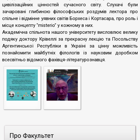
цивілізаційних цінностей сучасного світу. Слухачі були
зачаровані глибиною філософських роздумів лектора про
спільне і відмінне уявних світів Борхеса і Кортасара, про роль і
місце концепту "misterio" у кожному в них.
Академічна спільнота нашого університету висловлює велику
подяку доктору Крівеллі за прекрасну лекцію та Посольству
Аргентинської Республіки в Україні за цінну можливість
познайомити майбутніх філологів із науковим доробком
всесвітньо відомого фахівця-літературознавця.
Про Факультет