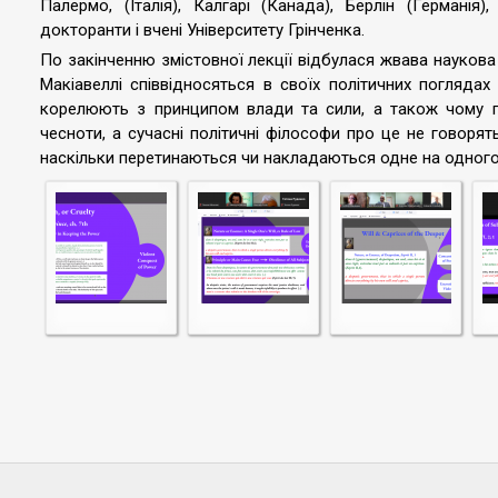
Палермо, (Італія), Калгарі (Канада), Берлін (Германія)
докторанти і вчені Університету Грінченка.
По закінченню змістовної лекції відбулася жвава наукова 
Макіавеллі співвідносяться в своїх політичних погляд
корелюють з принципом влади та сили, а також чому по
чесноти, а сучасні політичні філософи про це не говорят
наскільки перетинаються чи накладаються одне на одного