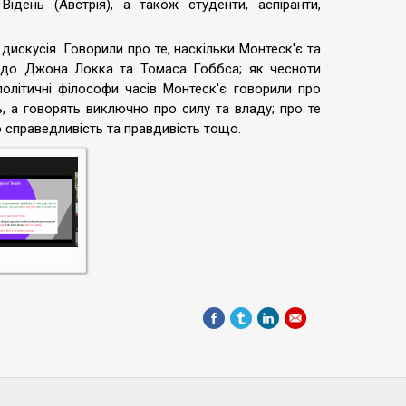
, Відень (Австрія), а також студенти, аспіранти,
дискусія. Говорили про те, наскільки Монтеск'є та
ах до Джона Локка та Томаса Гоббса; як чесноти
літичні філософи часів Монтеск'є говорили про
ь, а говорять виключно про силу та владу; про те
 справедливість та правдивість тощо.