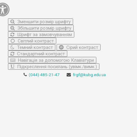
Зменшити розмір шрифту
Збільшити розмір шрифту
Шрифт за замовчуванням
Світлий контраст
Темний контраст
Сірий контраст
Стандартний контраст
Навігація за допомогою Клавіатури
Підкреслення посилань (увімк./вимк.)
(044) 485-21-47
frgf@kubg.edu.ua