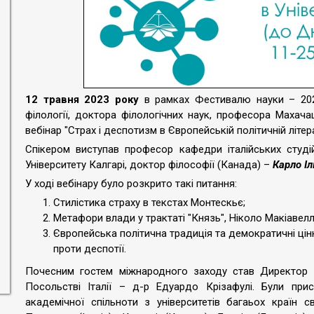
12 травня 2023 року
в рамках Фестивалю науки – 2023
філології, доктора філологічних наук, професора Махач
вебінар "Страх і деспотизм в Європейській політичній літера
Спікером виступав професор кафедри італійських студій
Університету Калгарі, доктор філософії (Канада) –
Карло Іл
У ході вебінару було розкрито такі питання:
Стилістика страху в текстах Монтескьє;
Метафори влади у трактаті "Князь", Ніколо Макіавеллі
Європейська політична традиція та демократичні цінн
проти деспотії.
Почесним гостем міжнародного заходу став Директор Інс
Посольстві Італії – д-р Едуардо Крізафулі. Були при
академічної спільноти з університетів багаьох країн св