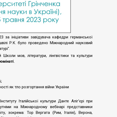
 за ініціативи завідувача кафедри германської
ашвілі Р.К. було проведено Міжнародний науковий
турі".
 Школи мов, літератури, лінгвістики та культури
юмінаті.
;
ості як тло розгортання війни України
титуту Італійської культури Данте Аліг'єрі при
сутніми на Міжнародному вебінарі представники
іту, зокрема: Тор Вергата (Рим, Італія), Верона,