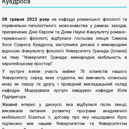
Куадроса
08 травня 2023 року
на кафедрі романської філології та
порівняльно-типологічного мовознавства у рамках заходів,
присвячених Дню Європи та Дням Науки Факультету романо-
германської філології, відбулася гостьова лекція Симона
Хосе Суареса Куадроса, заступника декана з міжнародних
відносин Факультету філології Університету Гранади (Іспанія)
на тему "Університет Гранади: міжнародна мобільність в
європейському просторі".
У зустрічі взяли участь майже 70 іспаністів нашого
Університету, серед яких студенти, які вивчають іспанську
мову як першу та другу, і провідний викладацький склад
кафедри. Модерувала зустріч завідувач кафедри Юлія
Підіпригора.
Жвавий інтерес у дискусії, яка відбулася після лекції,
викликали питання розвитку програми академічної
мобільності Erasmus +, договір про яку нещодавно було
підписано між нашим Університетом та Університетом