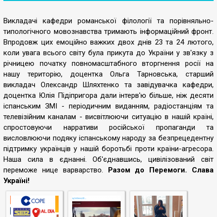
Викладачі кафедри романської філології та порівняльно-
типологічного мовознавства тримають інформаційний фронт.
Впродовж цих емоційно важких двох днів 23 та 24 лютого,
коли увага всього світу була прикута до України у зв'язку з
річницею початку повномасштабного вторгнення росії на
нашу територію, доцентка Ольга Тарновська, старший
викладач Олександр Шляхтенко та завідувачка кафедри,
доцентка Юлія Підіпригора дали інтерв'ю більше, ніж десяти
іспанським ЗМІ - періодичним виданням, радіостанціям та
телевізійним каналам - висвітлюючи ситуацію в нашій країні,
спростовуючи нарративи російської пропаганди та
висловлюючи подяку іспанському народу за безпрецедентну
підтримку українців у нашій боротьбі проти країни-агресора.
Наша сила в єднанні. Об'єднавшись, цивілізований світ
переможе нице варварство.
Разом до Перемоги. Слава
Україні!