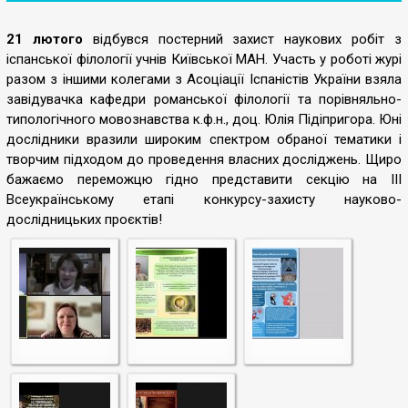
21 лютого
відбувся постерний захист наукових робіт з
іспанської філології учнів Київської МАН. Участь у роботі журі
разом з іншими колегами з Асоціації Іспаністів України взяла
завідувачка кафедри романської філології та порівняльно-
типологічного мовознавства к.ф.н., доц. Юлія Підіпригора. Юні
дослідники вразили широким спектром обраної тематики і
творчим підходом до проведення власних досліджень. Щиро
бажаємо переможцю гідно представити секцію на ІІІ
Всеукраїнському етапі конкурсу-захисту науково-
дослідницьких проєктів!