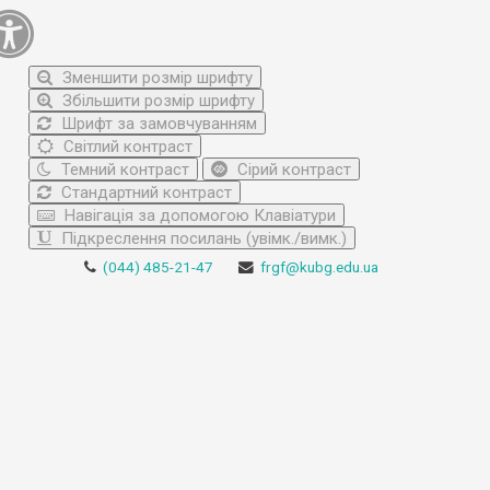
Зменшити розмір шрифту
Збільшити розмір шрифту
Шрифт за замовчуванням
Світлий контраст
Темний контраст
Сірий контраст
Стандартний контраст
Навігація за допомогою Клавіатури
Підкреслення посилань (увімк./вимк.)
(044) 485-21-47
frgf@kubg.edu.ua