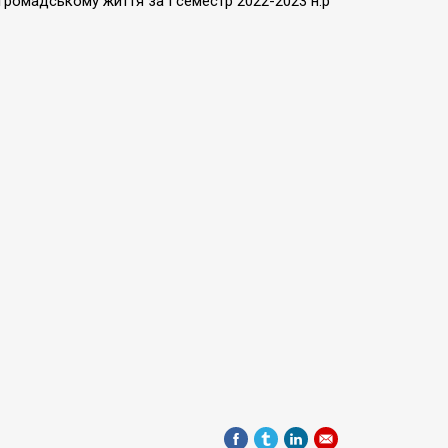
і, громадському життя за І семестр 202
2
-202
3
н.р