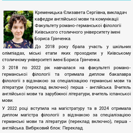
Кременицька Єлизавета Сергіївна, викладач
кафедри англійської мови та комунікації
Факультету романо-германської філології
Київського столичного університету імені
Бориса Грінченка.
До 2018 року брала участь у шкільних
олімпіадах, міські етапи яких проходили у Київському
столичному університеті імені Бориса Грінченка.
З 2018 по 2022 рік навчалася на факультеті романо-
германської філології та отримала диплом бакалавра
філології з відзнакою за спеціалізацією германські мови та
літератури (переклад включно) перша - англійська. Вчитель
англійської мови та зарубіжної літератури, вчитель іспанської
мови.
У 2022 році вступила на магістратуру та в 2024 отримала
диплом магістра філології з відзнакою за спеціалізацією
германські мови та літератури (переклад включно), перша -
англійська. Вибірковий блок: Переклад.