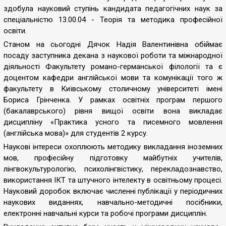
здобула науковий ступінь кандидата педагогічних наук за
спеціальністю 13.00.04 - Теорія та методика професійної
освіти.
Станом на сьогодні Дячок Надія Валентинівна обіймає
посаду заступника декана з наукової роботи та міжнародної
діяльності Факультету романо-германської філології та є
доцентом кафедри англійської мови та комунікації того ж
факультету в Київському столичному університеті імені
Бориса Грінченка. У рамках освітніх програм першого
(бакалаврського) рівня вищої освіти вона викладає
дисципліну «Практика усного та писемного мовлення
(англійська мова)» для студентів 2 курсу.
Наукові інтереси охоплюють методику викладання іноземних
мов, професійну підготовку майбутніх учителів,
лінгвокультурологію, психолінгвістику, перекладознавство,
використання ІКТ та штучного інтелекту в освітньому процесі.
Науковий доробок включає численні публікації у періодичних
наукових виданнях, навчально-методичні посібники,
електронні навчальні курси та робочі програми дисциплін.