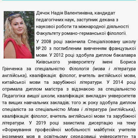
Дячок Надія Валентинівна, кандидат
педагогічних наук, заступник декана з
наукової роботи та міжнародної діяльності
Факультету романо-германської філології.
У 2008 році закінчила Спеціалізовану школу
№20 з поглибленим вивченням французької
мови. У 2012 році здобула диплом бакалавра
Київського університету імені Бориса
Грінченка за спеціальністю
Філологія (мова і література
англійська)
, кваліфікація: філолог, вчитель англійської мови,
китайської мови та зарубіжної літератури. У 2014 році
отримала диплом магістра з відзнакою за спеціальністю
Педагогіка вищої школи
, кваліфікація: викладач університетів
та вищих навчальних закладів; того ж року здобула диплом
спеціаліста за спеціальністю
Мова і література (англійська)
,
кваліфікація: філолог, вчитель англійської мови та зарубіжної
літератури. У 2019 році захистила дисертацію на тему
«Формування професійної мобільності майбутніх учителів
іноземних мов в освітньому середовищі університету» та