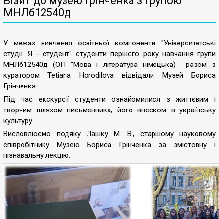
Візит до музею Грінченка з групою
МНЛб12540д
У межах вивчення освітньої компоненти "Університетські
студії: Я - студент" студенти першого року навчання групи
МНЛб12540д (ОП "Мова і література німецька) разом з
куратором Tetiana Horodilova відвідали Музей Бориса
Грінченка.
Під час екскурсії студенти ознайомилися з життєвим і
творчим шляхом письменника, його внеском в українську
культуру
Висловлюємо подяку Лашку М. В., старшому науковому
співробітнику Музею Бориса Грінченка за змістовну і
пізнавальну лекцію.