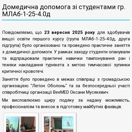
Домедична допомога зі студентами гр.
МЛАб-1-25-4.0д
Повідомляємо, що
23 вересня 2025 року
для здобувачів
вищої освіти першого курсу (група МЛАб-1-25-4.0д, друга
підгрупа) було організовано та проведено практичне заняття
з домедичної допомоги. У рамках заходу студенти опанували
та відпрацювали практичні навички тампонування ран і
техніки накладання турнікета з метою тимчасової зупинки
критичної кровотечі.
Заняття було проведено в межах співпраці з громадською
організацією "Легіон Оболонь" та за безпосередньої участі
співробітниці організації BeeMED Оксани Мусякевич.
Ми висловлюємо щиру подяку за надану можливість,
професіоналізм та внесок в підготовку майбутніх фахівців.