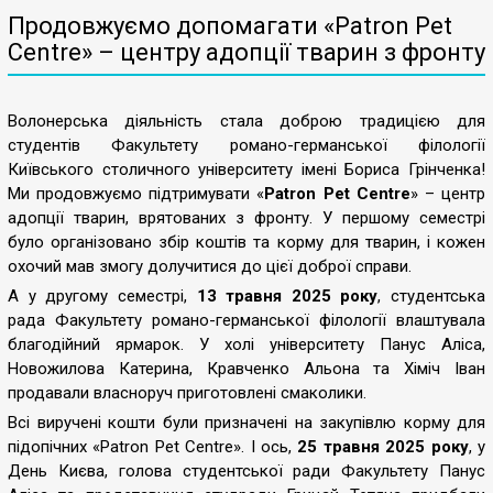
Продовжуємо допомагати «Patron Pet
Centre» – центру адопції тварин з фронту
Волонерська діяльність стала доброю традицією для
студентів Факультету романо-германської філології
Київського столичного університету імені Бориса Грінченка!
Ми продовжуємо підтримувати «
Patron Pet Centre
» – центр
адопції тварин, врятованих з фронту. У першому семестрі
було організовано збір коштів та корму для тварин, і кожен
охочий мав змогу долучитися до цієї доброї справи.
А у другому семестрі,
13 травня 2025 року
, студентська
рада Факультету романо-германської філології влаштувала
благодійний ярмарок. У холі університету Панус Аліса,
Новожилова Катерина, Кравченко Альона та Хіміч Іван
продавали власноруч приготовлені смаколики.
Всі виручені кошти були призначені на закупівлю корму для
підопічних «Patron Pet Centre». І ось,
25 травня 2025 року
, у
День Києва, голова студентської ради Факультету Панус