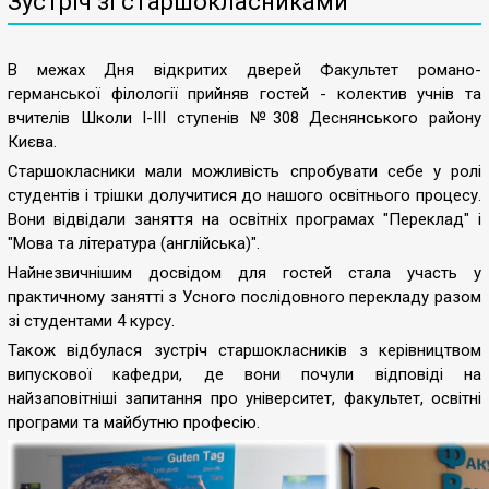
Зустріч зі старшокласниками
В межах Дня відкритих дверей Факультет романо-
германської філології прийняв гостей - колектив учнів та
вчителів Школи І-ІІІ ступенів №308 Деснянського району
Києва.
Старшокласники мали можливість спробувати себе у ролі
студентів і трішки долучитися до нашого освітнього процесу.
Вони відвідали заняття на освітніх програмах "Переклад" і
"Мова та література (англійська)".
Найнезвичнішим досвідом для гостей стала участь у
практичному занятті з Усного послідовного перекладу разом
зі студентами 4 курсу.
Також відбулася зустріч старшокласників з керівництвом
випускової кафедри, де вони почули відповіді на
найзаповітніші запитання про університет, факультет, освітні
програми та майбутню професію.