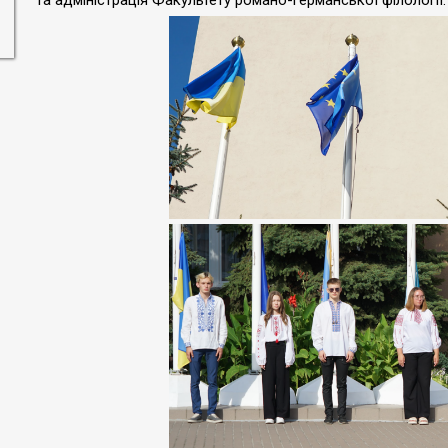
та адміністрація Факультету романо-германської філології.