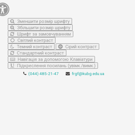
Зменшити розмір шрифту
Збільшити розмір шрифту
Шрифт за замовчуванням
Світлий контраст
Темний контраст
Сірий контраст
Стандартний контраст
Навігація за допомогою Клавіатури
Підкреслення посилань (увімк./вимк.)
(044) 485-21-47
frgf@kubg.edu.ua