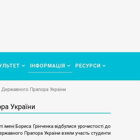
УЛЬТЕТ
ІНФОРМАЦІЯ
РЕСУРСИ
я Державного Прапора України
ра України
і імені Бориса Грінченка відбулися урочистості до
ержавного Прапора України взяли участь студенти