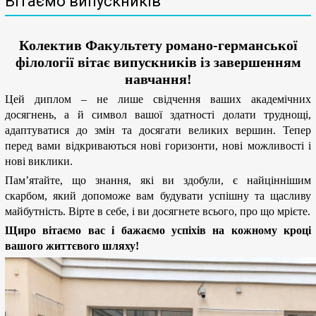
Вітаємо випускників
Колектив Факультету романо-германської
філології вітає випускників із завершенням
навчання!
Цей диплом – не лише свідчення ваших академічних
досягнень, а й символ вашої здатності долати труднощі,
адаптуватися до змін та досягати великих вершин. Тепер
перед вами відкриваються нові горизонти, нові можливості і
нові виклики.
Пам’ятайте, що знання, які ви здобули, є найціннішим
скарбом, який допоможе вам будувати успішну та щасливу
майбутність.
Вірте в себе, і ви досягнете всього, про що мрієте.
Щиро вітаємо вас і бажаємо успіхів на кожному кроці
вашого життєвого шляху!