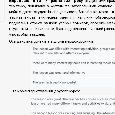
Впродовж 10 та 17 травня 2024 року
студентами-прак
тематику, пов’язану з життям та захопленнями сучасної
майже двісті студентів спеціальності Англійська мова і 
зацікавленість викликали заняття, на яких обговорюв
подолання стресу, зв’язок успіху і помилок, способи ефек
студентам-практикантам, було підкреслено високий рівень
у розробці завдань.
Ось декілька уривків з відгуків першокурсників:
… та коментарі студентів другого курсу: