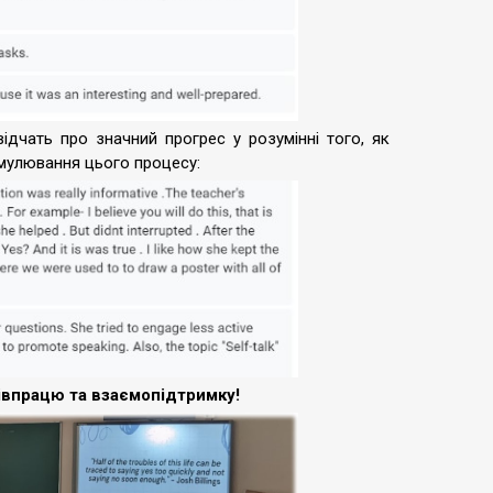
свідчать про значний прогрес у розумінні того, як
имулювання цього процесу:
івпрацю та взаємопідтримку!