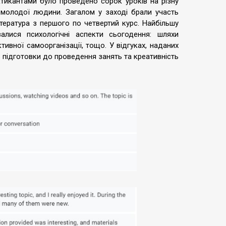
тикантами було проведено сорок уроків на різну
 молодої людини. Загалом у заході брали участь
література з першого по четвертий курс. Найбільшу
алися психологічні аспекти сьогодення: шляхи
тивної самоорганізації, тощо. У відгуках, наданих
 підготовки до проведення занять та креативність