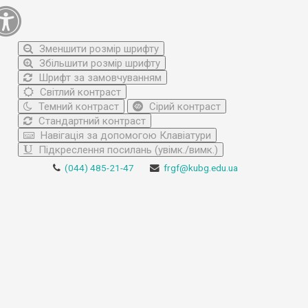
Зменшити розмір шрифту
Збільшити розмір шрифту
Шрифт за замовчуванням
Світлий контраст
Темний контраст
Сірий контраст
Стандартний контраст
Навігація за допомогою Клавіатури
Підкреслення посилань (увімк./вимк.)
(044) 485-21-47
frgf@kubg.edu.ua