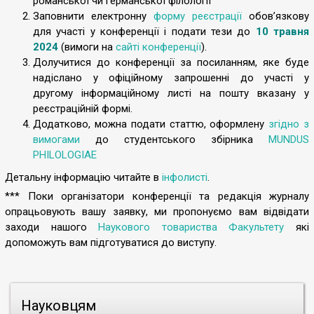
романської чи германської філології
Заповнити електронну
форму реєстрації
обов’язкову
для участі у конференції і подати тези до
10 травня
2024
(вимоги на
сайті
конференції
).
Долучитися до конференції за посиланням, яке буде
надіслано у офіційному запрошенні до участі у
другому інформаційному листі на пошту вказану у
реєстраційній формі.
Додатково, можна подати статтю, оформлену
згідно з
вимогами
до студентського збірника
MUNDUS
PHILOLOGIAE
Детальну інформацію читайте в
інфолисті
.
*** Поки організатори конференції та редакція журналу
опрацьовують вашу заявку, ми пропонуємо вам відвідати
заходи нашого
Наукового товариства Факультету
які
допоможуть вам підготуватися до виступу.
Науковцям