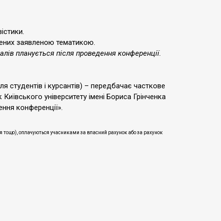
істики.
лених заявленою тематикою.
алів планується після проведення конференції.
для студентів і курсантів) – передбачає часткове
 Київського університету імені Бориса Грінченка
ння конференції».
ння тощо), оплачуються учасниками за власний рахунок або за рахунок