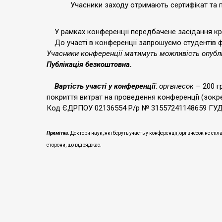
Учасники заходу отримають сертифікат та пр
У рамках конференції передбачене засідання кругло
До участі в конференції запрошуємо студентів фі
Учасники конференції матимуть можливість опублік
Публікація безкоштовна.
Вартість участі у конференції
:
оргвнесок –
200 гр
покриття витрат на проведення конференції (зокре
Код ЄДРПОУ 02136554 Р/р № 31557241148659 ГУДК
Примітка.
Доктори наук, які беруть участь у конференції, оргвнесок не сп
сторони, що відряджає.