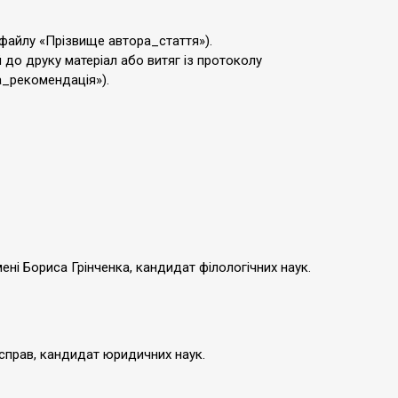
а файлу «Прізвище автора_стаття»).
 до друку матеріал або витяг із протоколу
а_рекомендація»).
мені Бориса Грінченка, кандидат філологічних наук.
х справ, кандидат юридичних наук.