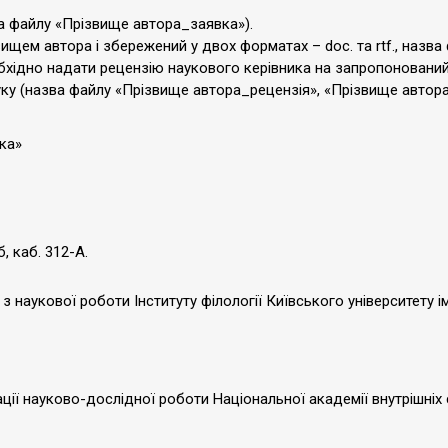
а файлу «Прізвище автора_заявка»).
ищем автора і збережений у двох форматах – doc. та rtf., назв
обхідно надати рецензію наукового керівника на запропонований
ку (назва файлу «Прізвище автора_рецензія», «Прізвище автор
ка»
, каб. 312-А.
з наукової роботи Інституту філології Київського університету і
зації науково-дослідної роботи Національної академії внутрішні