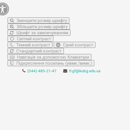
Зменшити розмір шрифту
Збільшити розмір шрифту
Шрифт за замовчуванням
Світлий контраст
Темний контраст
Сірий контраст
Стандартний контраст
Навігація за допомогою Клавіатури
Підкреслення посилань (увімк./вимк.)
(044) 485-21-47
frgf@kubg.edu.ua