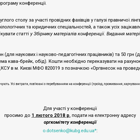
ограму конференції.
го столу за участі провідних фахівців у галузі правничої лінгв
лологічних та юридичних спеціальностей, а також усіх зацікав
увати статті у Збірнику матеріалів конференції. Видання матері
н (для наукових і науково-педагогічних працівників) та 50 грн (
ма кава-брейк, обід). Кошти необхідно переказувати на рахунок
СУ в м. Києві МФО 820019 з позначкою «Оргвнесок на проведе
лачують. Усі витрати, пов’язані з перебуванням на конференції (проїзд, проживання, харчува
Для участі у конференції
просимо до
1 лютого 2018 р.
подати на електронну адресу
оргкомітету конференції
o.dotsenko@kubg.edu.ua
*
: