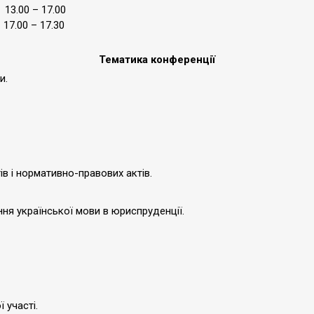
ії: 13.00 – 17.00
00 – 17.30
Тематика конференції
ки.
в і нормативно-правових актів.
ня української мови в юриспруденції.
 участі.