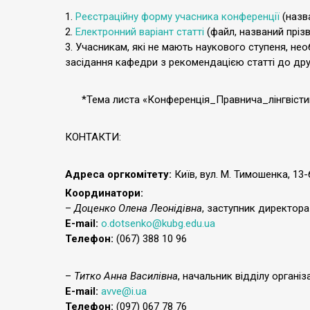
1.
Реєстраційну форму учасника конференції
(назв
2.
Електронний варіант статті
(файл, названий прізв
3. Учасникам, які не мають наукового ступеня, не
засідання кафедри з рекомендацією статті до дру
*Тема листа «Конференція_Правнича_лінгвісти
КОНТАКТИ:
Адреса оргкомітету:
Київ, вул. М. Тимошенка, 13-б
Координатори:
–
Доценко Олена Леонідівна
, заступник директора 
Е-mail:
o.dotsenko@kubg.edu.ua
Телефон:
(067) 388 10 96
–
Титко Анна Василівна
, начальник відділу органі
Е-mail:
avve@i.ua
Телефон:
(097) 067 78 76