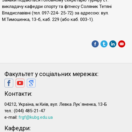
Заявки подаються головному секретарю турніру ст.
викладачу кафедри спорту та фітнесу Соляник Тетяні
Владиславівні (тел. 097-224- 25-72) за адресою: вул.
М.Тимошенка, 13-б, каб. 229 (або каб. 003-1).
Факультет у соціальних мережах:
Контакти:
04212, Україна, м.Київ, вул. Левка Лук`яненка, 13-Б
тел.: (044) 485-21-47
e-mail:
frgf@kubg.edu.ua
Кафедри: