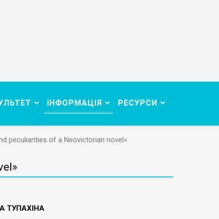
УЛЬТЕТ
ІНФОРМАЦІЯ
РЕСУРСИ
d peculiarities of a Neovictorian novel»
vel»
А ТУПАХІНА