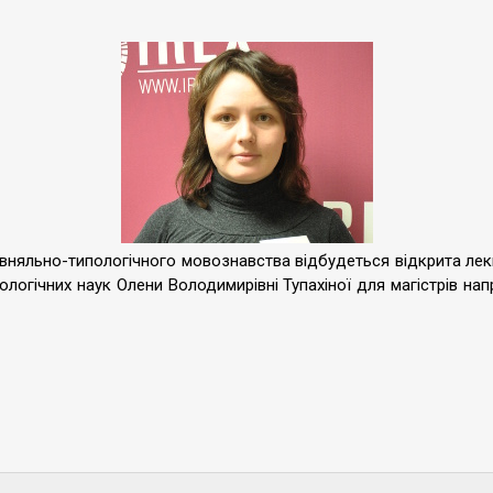
рівняльно-типологічного мовознавства відбудеться відкрита лекц
філологічних наук Олени Володимирівні Тупахіної для магістрів на