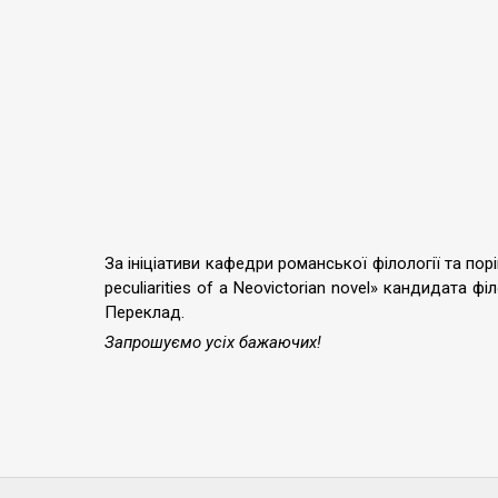
За ініціативи кафедри романської філології та по
peculiarities of a Neovictorian novel» кандидата 
Переклад.
Запрошуємо усіх бажаючих!