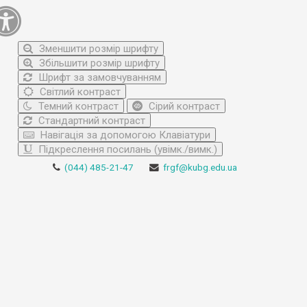
Зменшити розмір шрифту
Збільшити розмір шрифту
Шрифт за замовчуванням
Світлий контраст
Темний контраст
Сірий контраст
Стандартний контраст
Навігація за допомогою Клавіатури
Підкреслення посилань (увімк./вимк.)
(044) 485-21-47
frgf@kubg.edu.ua