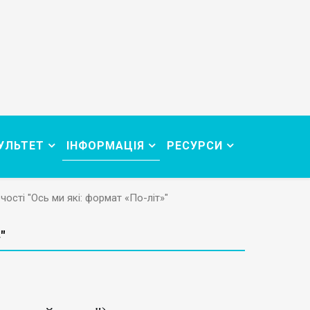
УЛЬТЕТ
ІНФОРМАЦІЯ
РЕСУРСИ
чості "Ось ми які: формат «По-літ»"
"