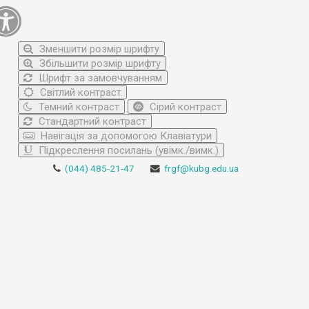
Зменшити розмір шрифту
Збільшити розмір шрифту
Шрифт за замовчуванням
Світлий контраст
Темний контраст
Сірий контраст
Стандартний контраст
Навігація за допомогою Клавіатури
Підкреслення посилань (увімк./вимк.)
(044) 485-21-47
frgf@kubg.edu.ua