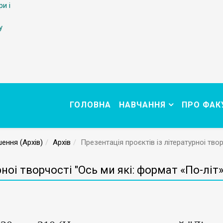
ри і
у
ГОЛОВНА
НАВЧАННЯ
ПРО ФАК
ення (Архів)
Архів
Презентація проєктів із літературноі твор
ноі творчості "Ось ми які: формат «По-літ»