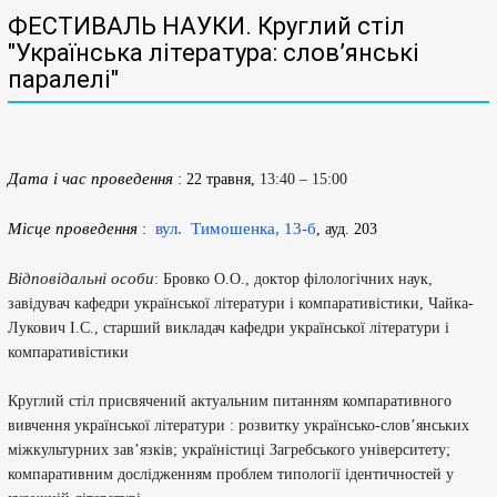
ФЕСТИВАЛЬ НАУКИ. Круглий стіл
"Українська література: слов’янські
паралелі"
Дата і час проведення
:
22 травня,
13:40 – 15:00
Місце проведення
вул.
Тимошенка, 13-б
:
, ауд.
203
Відповідальні особи
: Бровко О.О., доктор філологічних наук,
завідувач кафедри української літератури і компаративістики, Чайка-
Лукович І.С., старший викладач кафедри української літератури і
компаративістики
Круглий стіл присвячений актуальним питанням компаративного
вивчення української літератури : розвитку українсько-слов’янських
міжкультурних зав’язків; україністиці Загребського університету;
компаративним дослідженням проблем типології ідентичностей у