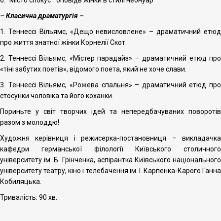
6. "Місто спокус": оповідь жінки в стилі неонуар
– Класична драматургія –
1. Теннессі Вільямс, «Дещо невисловлене» – драматичний етюд
про життя знатної жінки Корнелії Скот.
2. Теннессі Вільямс, «Містер парадайз» – драматичний етюд про
«тіні забутих поетів», відомого поета, який не хоче слави.
3. Теннессі Вільямс, «Рожева спальня» – драматичний етюд про
стосунки чоловіка та його коханки.
Пориньте у світ творчих ідей та непередбачуваних поворотів
разом з молоддю!
Художня керівниця і режисерка-постановниця – викладачка
кафедри германської філології Київського столичного
університету ім. Б. Грінченка, аспірантка Київського національного
університету театру, кіно і телебачення ім. І. Карпенка-Карого Ганна
Кобиляцька.
Тривалість: 90 хв.