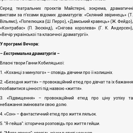
Серед театральних проєктів Майстерні, зокрема, драматичні
вистави за п’єсами відомих драматургів: «Скляний звіринець» (Т.
Вільямс), «Попелюшка (Ш. Перро), «Дамський кравець» (Ж. Фейдо),
«Контрабас» (П. Зюскінд), «Снігова королева» (Г. К. Андерсен),
«Вечір української та класичної драматургії».
У програмі Вечора:
– Екстремальна драматургія –
Власні твори Ганни Кобиляцької:
1. «Коханці з минулого» – сповідь дівчини про її колишніх.
2. «Безодня життя» – провокаційний етюд про дівчат та їх бажання
позбавитися цінності під назвою «життя».
3. «Підвищення» – провокаційний етюд про ціну успіху та
небажання змінювати свою долю.
4. «Сон» – фантастичний етюд про життя ляльок.
5. "Я-гейша": історична розповідь про життя гейши.