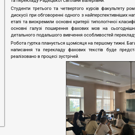
та перекладу Радецької Світлани Валеріївни.
Студенти третього та четвертого курсів факультету ром
дискусії при обговоренні одного з найперспективніших н
етапі та виокремили основні критерії типологічної класифі
основні галузі поширення фахових мов на сьогоднішнь
детального подальшого вивчення особливостей перекладу 
Робота гуртка планується щомісяця на першому тижні. Баг
написання та перекладу фахових текстів буде предст
реалізовано в процесі зустрічей.