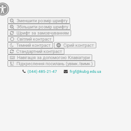
Зменшити розмір шрифту
Збільшити розмір шрифту
Шрифт за замовчуванням
Світлий контраст
Темний контраст
Сірий контраст
Стандартний контраст
Навігація за допомогою Клавіатури
Підкреслення посилань (увімк./вимк.)
(044) 485-21-47
frgf@kubg.edu.ua