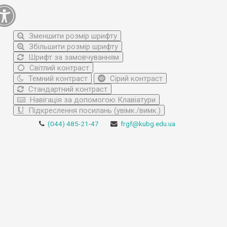
Зменшити розмір шрифту
Збільшити розмір шрифту
Шрифт за замовчуванням
Світлий контраст
Темний контраст
Сірий контраст
Стандартний контраст
Навігація за допомогою Клавіатури
Підкреслення посилань (увімк./вимк.)
(044) 485-21-47
frgf@kubg.edu.ua