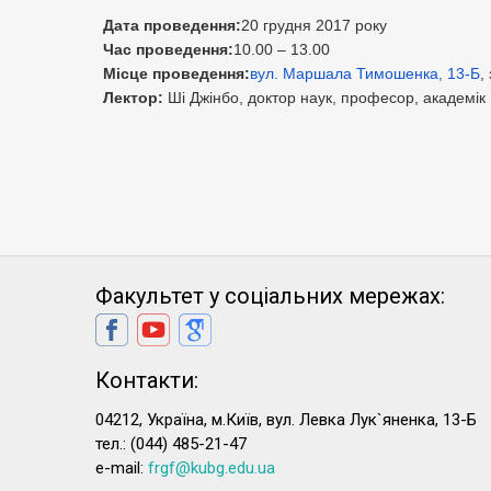
Дата проведення:
2
0 грудня 2017 року
Час проведення:
1
0
.00 – 1
3
.00
Місце проведення:
вул. Маршала Тимошенка, 13-Б
,
Лектор
:
Ші Джінбо,
доктор наук, професор, академік
Факультет у соціальних мережах:
Контакти:
04212, Україна, м.Київ, вул. Левка Лук`яненка, 13-Б
тел.: (044) 485-21-47
e-mail:
frgf@kubg.edu.ua