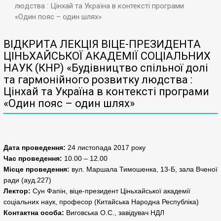
людства : Цінхай та Україна в контексті програми
«Один пояс – один шлях»
ВІДКРИТА ЛЕКЦІЯ ВІЦЕ-ПРЕЗИДЕНТА
ЦІНЬХАЙСЬКОЇ АКАДЕМІЇ СОЦІАЛЬНИХ
НАУК (КНР) «Будівництво спільної долі
та гармонійного розвитку людства :
Цінхай та Україна в контексті програми
«Один пояс – один шлях»
Дата проведення:
24
листопада 2017 року
Час проведення:
1
0
.00 – 1
2
.00
Місце проведення:
вул. Маршала Тимошенка, 13-Б, зала Вченої
ради (ауд.227)
Лектор:
Сун Фапін, віце-президент Ціньхайської академії
соціальних наук, професор (Китайська Народна Республіка)
Контактна особа:
Виговська О.С., завідувач НДЛ